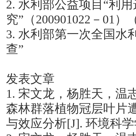
2.
水利部公益项目
“
利用
究
”
（
200901022
－
01
）
3.
水利部第一次全国水
查
”
发表文章
1.
宋文龙，杨胜天，温
森林群落植物冠层叶片
与效应分析
[J].
环境科学