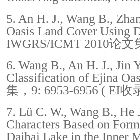
5. An H. J., Wang B., Zhan
Oasis Land Cover Using De
IWGRS/ICMT 2010论文集, 
6. Wang B., An H. J., Jin
Classification of Ejina 
集，9: 6953-6956 ( EI收录
7. Lü C. W., Wang B., He 
Characters Based on Form
Daihai Lake in the Inner 